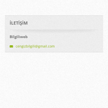
İLETIŞIM
Bilgiliweb
cengizbi
lgili@gm
ail.com